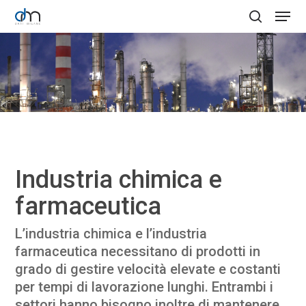
Skip
Menu
to
search
Clos
main
Menu
content
Industria chimica e
farmaceutica
L’industria chimica e l’industria
farmaceutica necessitano di prodotti in
grado di gestire velocità elevate e costanti
per tempi di lavorazione lunghi. Entrambi i
settori hanno bisogno inoltre di mantenere