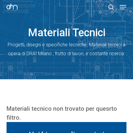
Skip
Menu
to
search
Clos
main
Menu
Materiali Tecnici
content
Progetti, disegni e specifiche tecniche. Materiali tecnici a
opera di DRAI Milano , frutto di lavori, e costante ricerca.
Materiali tecnico non trovato per quesrto
filtro.